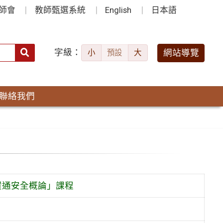
師會
教師甄選系統
English
日本語
字級：
送出
網站導覽
小
預設
大
搜
尋：
聯絡我們
資通安全概論」課程