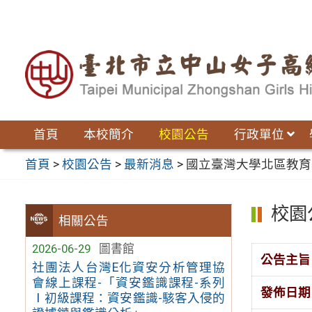
跳
至
主
要
內
容
區
首頁
本校簡介
校園公告
行政單位
首頁
>
校園公告
>
最新消息
>
國立臺灣大學北區教育
校園
相關公告
2026-06-29
圖書館
公告主旨
社團法人台灣E化資安分析管理協
會線上課程-「資安鑑識課程-系列
發佈日期
Ⅰ初級課程：資安鑑識-駭客入侵的