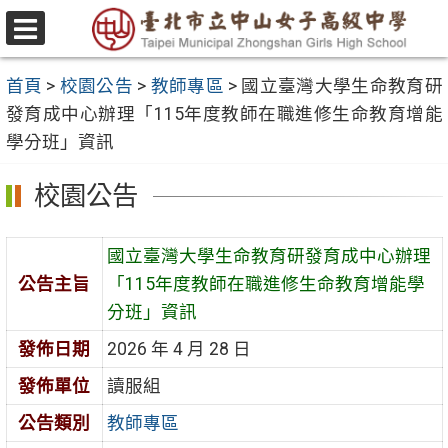
跳
至
選
主
單
首頁
>
校園公告
>
教師專區
>
國立臺灣大學生命教育研
要
發育成中心辦理「115年度教師在職進修生命教育增能
內
學分班」資訊
容
區
校園公告
國立臺灣大學生命教育研發育成中心辦理
公告主旨
「115年度教師在職進修生命教育增能學
分班」資訊
發佈日期
2026 年 4 月 28 日
發佈單位
讀服組
公告類別
教師專區