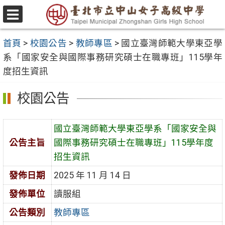
跳
至
選
主
單
首頁
>
校園公告
>
教師專區
>
國立臺灣師範大學東亞學
要
系「國家安全與國際事務研究碩士在職專班」115學年
內
度招生資訊
容
區
校園公告
國立臺灣師範大學東亞學系「國家安全與
公告主旨
國際事務研究碩士在職專班」115學年度
招生資訊
發佈日期
2025 年 11 月 14 日
發佈單位
讀服組
公告類別
教師專區