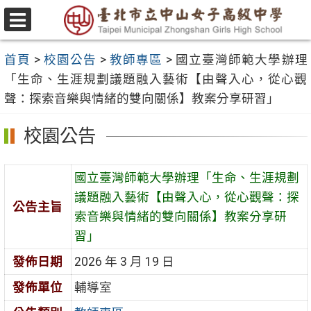
跳
至
選
主
單
首頁
>
校園公告
>
教師專區
>
國立臺灣師範大學辦理
要
「生命、生涯規劃議題融入藝術【由聲入心，從心觀
內
聲：探索音樂與情緒的雙向關係】教案分享研習」
容
區
校園公告
國立臺灣師範大學辦理「生命、生涯規劃
議題融入藝術【由聲入心，從心觀聲：探
公告主旨
索音樂與情緒的雙向關係】教案分享研
習」
發佈日期
2026 年 3 月 19 日
發佈單位
輔導室