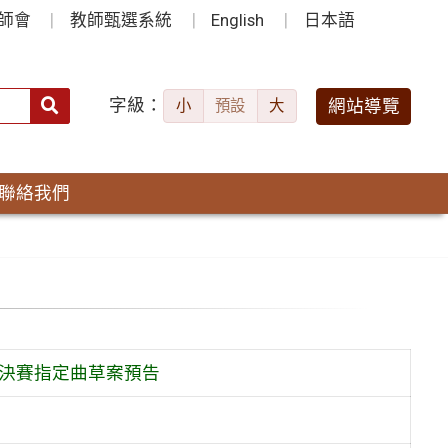
師會
教師甄選系統
English
日本語
字級：
送出
網站導覽
小
預設
大
搜
尋：
聯絡我們
」決賽指定曲草案預告