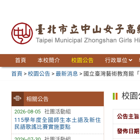
跳
至
主
要
內
容
區
首頁
本校簡介
校園公告
行政單位
首頁
>
校園公告
>
最新消息
>
國立臺灣藝術教育館「
校園
相關公告
2026-08-05
社團活動組
公告主旨
115學年度全國師生本土語及新住
民語歌謠比賽實施要點
發佈日期
2026-07-30
社團活動組