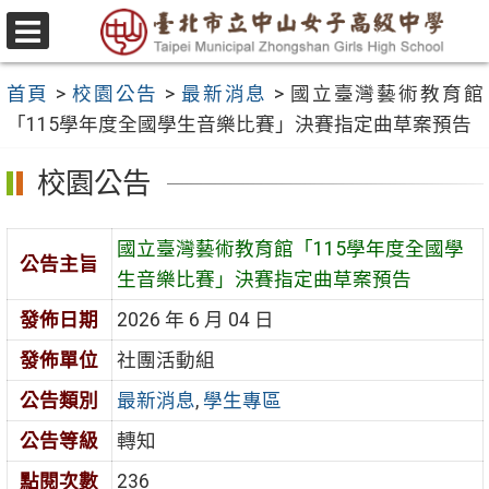
跳
至
選
主
單
首頁
>
校園公告
>
最新消息
>
國立臺灣藝術教育館
要
「115學年度全國學生音樂比賽」決賽指定曲草案預告
內
容
校園公告
區
國立臺灣藝術教育館「115學年度全國學
公告主旨
生音樂比賽」決賽指定曲草案預告
發佈日期
2026 年 6 月 04 日
發佈單位
社團活動組
公告類別
最新消息
,
學生專區
公告等級
轉知
點閱次數
236