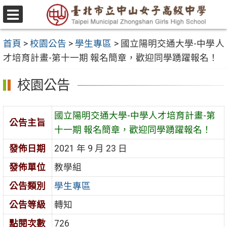
跳
至
選
主
單
首頁
>
校園公告
>
學生專區
>
國立陽明交通大學-中學人
要
才培育計畫-第十一期 報名簡章，歡迎同學踴躍報名！
內
容
校園公告
區
國立陽明交通大學-中學人才培育計畫-第
公告主旨
十一期 報名簡章，歡迎同學踴躍報名！
發佈日期
2021 年 9 月 23 日
發佈單位
教學組
公告類別
學生專區
公告等級
轉知
點閱次數
726