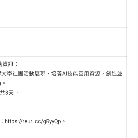
動資訊：
大學社團活動展現，培養AI技能善用資源，創造並
動。
）共3天。
。
/reurl.cc/gRyyQp。