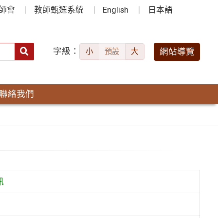
師會
教師甄選系統
English
日本語
字級：
送出
網站導覽
小
預設
大
搜
尋：
聯絡我們
訊