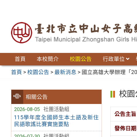
跳
至
主
要
內
容
區
首頁
本校簡介
校園公告
行政單位
首頁
>
校園公告
>
最新消息
>
國立高雄大學辦理「2
校園
相關公告
2026-08-05
社團活動組
公告主旨
115學年度全國師生本土語及新住
民語歌謠比賽實施要點
發佈日期
2026-07-30
社團活動組