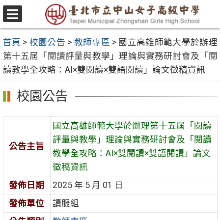
跳
至
選
主
單
首頁
>
校園公告
>
教師專區
>
國立高雄師範大學於辦理
要
第十五屆「閱讀評量與教學」理論與實務研討會及「閱
內
讀教學全攻略：AI×雙閱讀×雙語閱讀」論文徵稿資訊
容
區
校園公告
國立高雄師範大學於辦理第十五屆「閱讀
評量與教學」理論與實務研討會及「閱讀
公告主旨
教學全攻略：AI×雙閱讀×雙語閱讀」論文
徵稿資訊
發佈日期
2025 年 5 月 01 日
發佈單位
讀服組