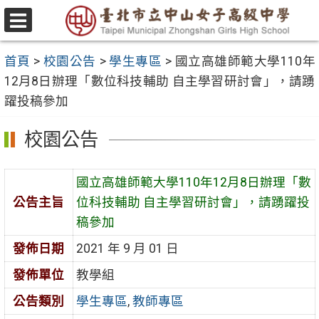
跳
至
選
主
單
首頁
>
校園公告
>
學生專區
>
國立高雄師範大學110年
要
12月8日辦理「數位科技輔助 自主學習研討會」，請踴
內
躍投稿參加
容
區
校園公告
國立高雄師範大學110年12月8日辦理「數
公告主旨
位科技輔助 自主學習研討會」，請踴躍投
稿參加
發佈日期
2021 年 9 月 01 日
發佈單位
教學組
公告類別
學生專區
,
教師專區