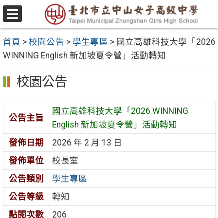
跳
至
選
主
單
首頁
>
校園公告
>
學生專區
>
國立高雄科技大學「2026
要
WINNING English 新加坡夏令營」活動轉知
內
容
校園公告
區
國立高雄科技大學「2026 WINNING
公告主旨
English 新加坡夏令營」活動轉知
發佈日期
2026 年 2 月 13 日
發佈單位
校長室
公告類別
學生專區
公告等級
轉知
點閱次數
206