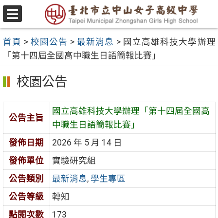
跳
至
選
主
單
首頁
>
校園公告
>
最新消息
>
國立高雄科技大學辦理
要
「第十四屆全國高中職生日語簡報比賽」
內
容
校園公告
區
國立高雄科技大學辦理「第十四屆全國高
公告主旨
中職生日語簡報比賽」
發佈日期
2026 年 5 月 14 日
發佈單位
實驗研究組
公告類別
最新消息
,
學生專區
公告等級
轉知
點閱次數
173