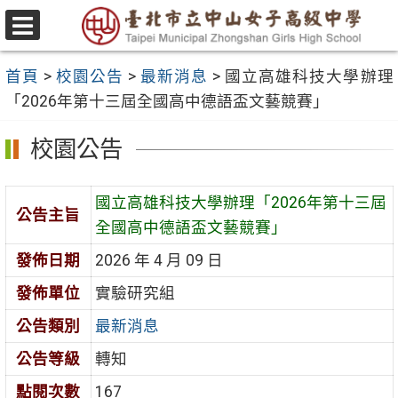
跳
至
選
主
單
首頁
>
校園公告
>
最新消息
>
國立高雄科技大學辦理
要
「2026年第十三屆全國高中德語盃文藝競賽」
內
容
校園公告
區
國立高雄科技大學辦理「2026年第十三屆
公告主旨
全國高中德語盃文藝競賽」
發佈日期
2026 年 4 月 09 日
發佈單位
實驗研究組
公告類別
最新消息
公告等級
轉知
點閱次數
167