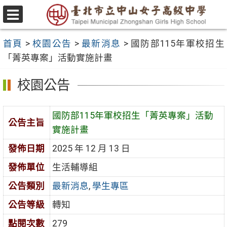
跳
至
選
主
單
首頁
>
校園公告
>
最新消息
>
國防部115年軍校招生
要
「菁英專案」活動實施計畫
內
容
校園公告
區
國防部115年軍校招生「菁英專案」活動
公告主旨
實施計畫
發佈日期
2025 年 12 月 13 日
發佈單位
生活輔導組
公告類別
最新消息
,
學生專區
公告等級
轉知
點閱次數
279