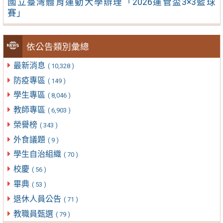
國立臺灣體育運動大學辦理「2026運管盃3×3籃球
賽」
依公告類別彙總
最新消息
( 10,328 )
防疫專區
( 149 )
學生專區
( 8,046 )
教師專區
( 6,903 )
榮譽榜
( 343 )
外食議題
( 9 )
學生自治組織
( 70 )
校慶
( 56 )
畢典
( 53 )
退休人員公告
( 71 )
教職員甄選
( 79 )