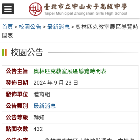
跳
至
選
主
單
首頁
>
校園公告
>
最新消息
>
奧林匹克教室展區導覽時
要
間表
內
容
校園公告
區
公告主旨
奧林匹克教室展區導覽時間表
發佈日期
2024 年 9 月 23 日
發佈單位
體育組
公告類別
最新消息
公告等級
轉知
點閱次數
432