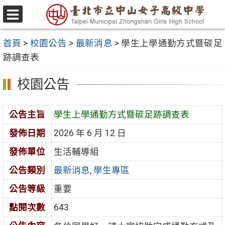
跳
至
選
主
單
首頁
>
校園公告
>
最新消息
>
學生上學通勤方式暨碳足
要
跡調查表
內
容
校園公告
區
公告主旨
學生上學通勤方式暨碳足跡調查表
發佈日期
2026 年 6 月 12 日
發佈單位
生活輔導組
公告類別
最新消息
,
學生專區
公告等級
重要
點閱次數
643