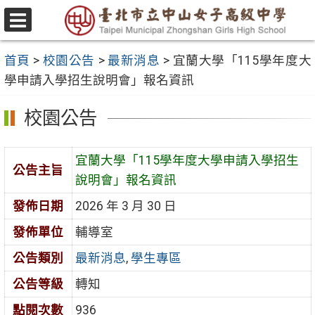
跳
至
選
主
單
首頁
>
校園公告
>
最新消息
>
宜蘭大學「115學年度大
要
學申請入學招生說明會」報名資訊
內
容
校園公告
區
宜蘭大學「115學年度大學申請入學招生
公告主旨
說明會」報名資訊
發佈日期
2026 年 3 月 30 日
發佈單位
輔導室
公告類別
最新消息
,
學生專區
公告等級
轉知
點閱次數
936