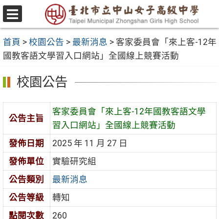
跳
至
選
主
單
首頁
>
校園公告
>
最新消息
>
客家委員會「來上客-12年
要
國教客語文學習入口網站」全國線上競賽活動
內
容
校園公告
區
客家委員會「來上客-12年國教客語文學
公告主旨
習入口網站」全國線上競賽活動
發佈日期
2025 年 11 月 27 日
發佈單位
實驗研究組
公告類別
最新消息
公告等級
轉知
點閱次數
260