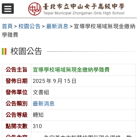
跳
至
選
主
單
首頁
>
校園公告
>
最新消息
>
宣導學校場域無現金繳納
要
學雜費
內
容
校園公告
區
公告主旨
宣導學校場域無現金繳納學雜費
發佈日期
2025 年 9 月 15 日
發佈單位
文書組
公告類別
最新消息
公告等級
轉知
點閱次數
310