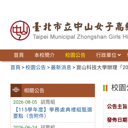
跳
至
主
要
內
容
區
首頁
本校簡介
校園公告
行政單位
首頁
>
校園公告
>
最新消息
>
崑山科技大學辦理「2
校園
相關公告
2026-08-05
訓育組
公告主旨
【115學年度】學務處典禮組甄選
要點（含附件）
發佈日期
2026-06-24
訓育組