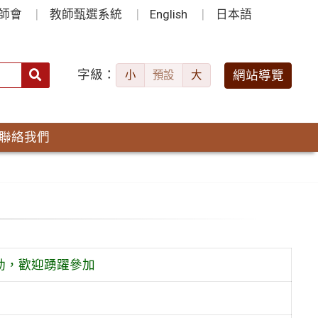
師會
教師甄選系統
English
日本語
字級：
送出
網站導覽
小
預設
大
搜
尋：
聯絡我們
動，歡迎踴躍參加