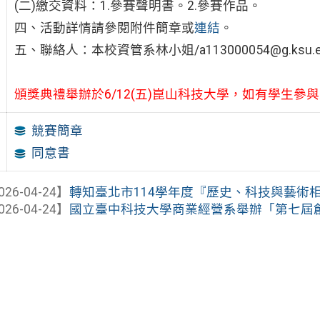
(二)繳交資料：1.參賽聲明書。2.參賽作品。
四、活動詳情請參閱附件簡章或
連結
。
五、聯絡人：本校資管系林小姐/a113000054@g.ksu.edu.
頒獎典禮舉辦於6/12(五)崑山科技大學，如有學生
競賽簡章
同意書
026-04-24】
轉知臺北市114學年度『歷史、科技與藝術相遇
026-04-24】
國立臺中科技大學商業經營系舉辦「第七屆創出