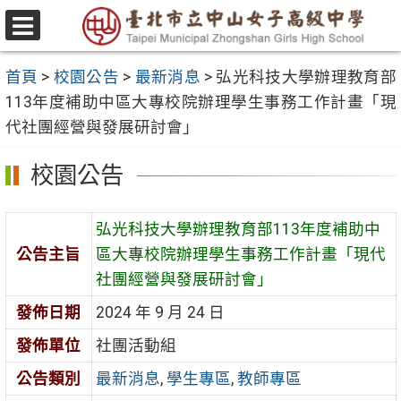
跳
至
選
主
單
首頁
>
校園公告
>
最新消息
>
弘光科技大學辦理教育部
要
113年度補助中區大專校院辦理學生事務工作計畫「現
內
代社團經營與發展研討會」
容
區
校園公告
弘光科技大學辦理教育部113年度補助中
公告主旨
區大專校院辦理學生事務工作計畫「現代
社團經營與發展研討會」
發佈日期
2024 年 9 月 24 日
發佈單位
社團活動組
公告類別
最新消息
,
學生專區
,
教師專區