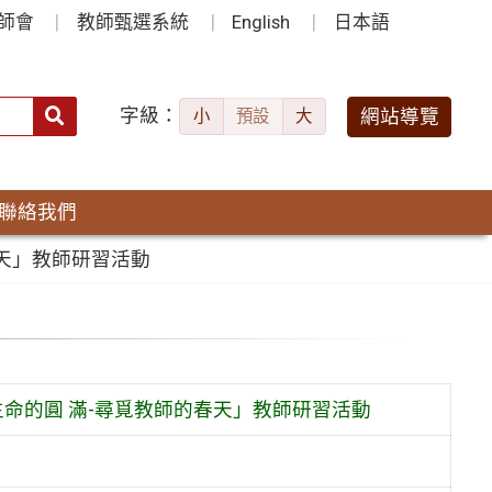
師會
教師甄選系統
English
日本語
字級：
送出
網站導覽
小
預設
大
搜
尋：
聯絡我們
天」教師研習活動
命的圓 滿-尋覓教師的春天」教師研習活動