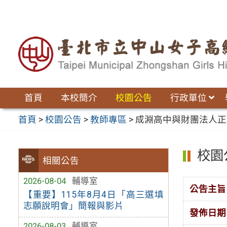
跳
至
主
要
內
容
區
首頁
本校簡介
校園公告
行政單位
首頁
>
校園公告
>
教師專區
>
成淵高中與財團法人正
校園
相關公告
2026-08-04
輔導室
公告主旨
【重要】115年8月4日「高三選填
志願說明會」簡報與影片
發佈日期
2026-08-03
輔導室