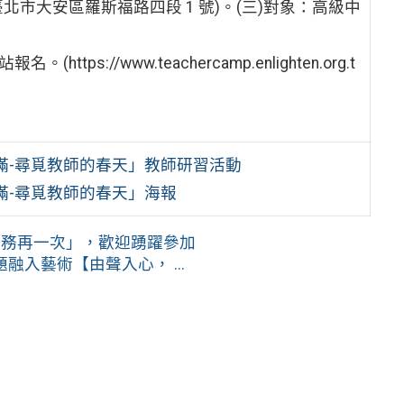
北市大安區羅斯福路四段 1 號)。(三)對象：高級中
://www.teachercamp.enlighten.org.t
滿-尋覓教師的春天」教師研習活動
滿-尋覓教師的春天」海報
服務再一次」，歡迎踴躍參加
入藝術【由聲入心， ...