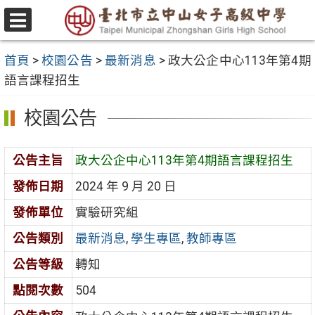
跳
至
選
主
單
首頁
>
校園公告
>
最新消息
>
政大公企中心113年第4期
要
語言課程招生
內
容
校園公告
區
公告主旨
政大公企中心113年第4期語言課程招生
發佈日期
2024 年 9 月 20 日
發佈單位
實驗研究組
公告類別
最新消息
,
學生專區
,
教師專區
公告等級
轉知
點閱次數
504