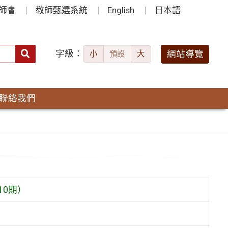
師會
教師甄選系統
English
日本語
字級：
送出
網站導覽
小
預設
大
搜
尋：
聯絡我們
10期）