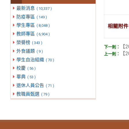
最新消息
( 10,337 )
防疫專區
( 149 )
學生專區
相關附件
( 8,048 )
教師專區
( 6,904 )
榮譽榜
( 343 )
【2
外食議題
( 9 )
【2
學生自治組織
( 70 )
校慶
( 56 )
畢典
( 53 )
退休人員公告
( 71 )
教職員甄選
( 79 )