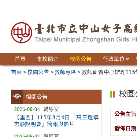
跳
至
主
要
內
容
區
首頁
本校簡介
校園公告
行政單位
首頁
>
校園公告
>
教師專區
>
教師研習中心辦理115
校園
相關公告
2026-08-04
輔導室
公告主旨
【重要】115年8月4日「高三選填
志願說明會」簡報與影片
發佈日期
2026-08-03
輔導室