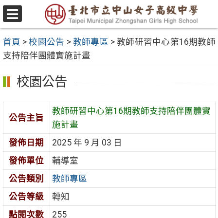
跳
至
選
主
單
首頁
>
校園公告
>
教師專區
>
教師研習中心第16期教師
要
支持陪伴團體實施計畫
內
容
校園公告
區
教師研習中心第16期教師支持陪伴團體實
公告主旨
施計畫
發佈日期
2025 年 9 月 03 日
發佈單位
輔導室
公告類別
教師專區
公告等級
轉知
點閱次數
255