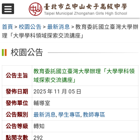
跳
至
選
主
單
首頁
>
校園公告
>
最新消息
>
教育委託國立臺灣大學辦
要
理「大學學科領域探索交流講座」
內
容
校園公告
區
教育委託國立臺灣大學辦理「大學學科領
公告主旨
域探索交流講座」
發佈日期
2025 年 11 月 05 日
發佈單位
輔導室
公告類別
最新消息
,
學生專區
,
教師專區
公告等級
轉知
點閱次數
292