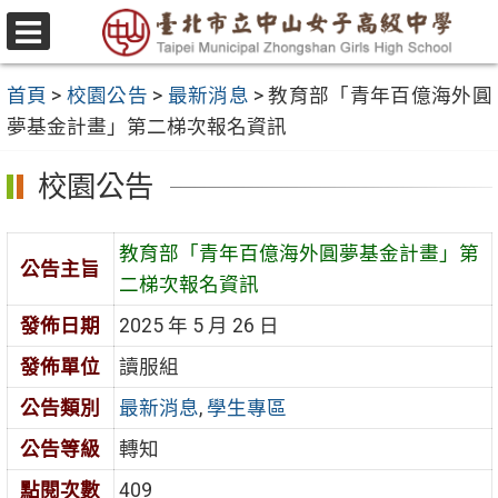
跳
至
選
主
單
首頁
>
校園公告
>
最新消息
>
教育部「青年百億海外圓
要
夢基金計畫」第二梯次報名資訊
內
容
校園公告
區
教育部「青年百億海外圓夢基金計畫」第
公告主旨
二梯次報名資訊
發佈日期
2025 年 5 月 26 日
發佈單位
讀服組
公告類別
最新消息
,
學生專區
公告等級
轉知
點閱次數
409