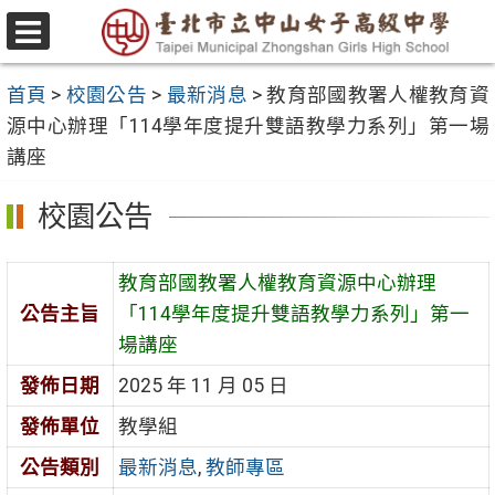
跳
至
選
主
單
首頁
>
校園公告
>
最新消息
>
教育部國教署人權教育資
要
源中心辦理「114學年度提升雙語教學力系列」第一場
內
講座
容
區
校園公告
教育部國教署人權教育資源中心辦理
公告主旨
「114學年度提升雙語教學力系列」第一
場講座
發佈日期
2025 年 11 月 05 日
發佈單位
教學組
公告類別
最新消息
,
教師專區