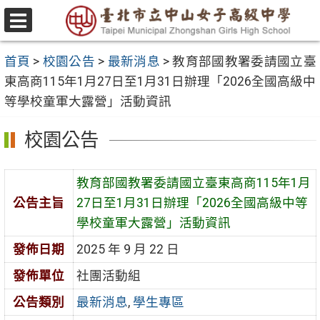
跳
至
選
主
單
首頁
>
校園公告
>
最新消息
>
教育部國教署委請國立臺
要
東高商115年1月27日至1月31日辦理「2026全國高級中
內
等學校童軍大露營」活動資訊
容
區
校園公告
教育部國教署委請國立臺東高商115年1月
公告主旨
27日至1月31日辦理「2026全國高級中等
學校童軍大露營」活動資訊
發佈日期
2025 年 9 月 22 日
發佈單位
社團活動組
公告類別
最新消息
,
學生專區