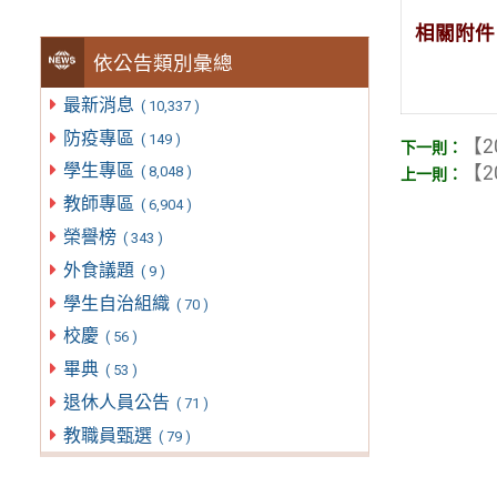
相關附件
依公告類別彙總
最新消息
( 10,337 )
防疫專區
( 149 )
【2
學生專區
【2
( 8,048 )
教師專區
( 6,904 )
榮譽榜
( 343 )
外食議題
( 9 )
學生自治組織
( 70 )
校慶
( 56 )
畢典
( 53 )
退休人員公告
( 71 )
教職員甄選
( 79 )