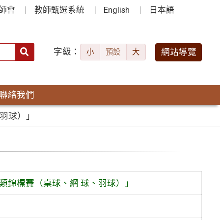
師會
教師甄選系統
English
日本語
字級：
送出
網站導覽
小
預設
大
搜
尋：
聯絡我們
、羽球）」
類錦標賽（桌球、網 球、羽球）」