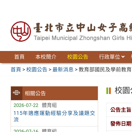
跳
至
主
要
內
容
區
首頁
本校簡介
校園公告
行政單位
首頁
>
校園公告
>
最新消息
>
教育部國民及學前教育
校園
相關公告
2026-07-22
體育組
公告主旨
115年適應運動經驗分享及議題交
流
發佈日期
2026-07-16
體育組