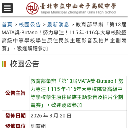
跳
至
選
主
單
首頁
>
校園公告
>
最新消息
>
教育部舉辦「第13屆
要
MATA獎-Butaso！努力專注！115 年-116年大專校院暨
內
高級中等學校學生原住民族主題影音及拍片企劃競
容
賽」，歡迎踴躍參加
區
校園公告
教育部舉辦「第13屆MATA獎-Butaso！努
力專注！115 年-116年大專校院暨高級中
公告主旨
等學校學生原住民族主題影音及拍片企劃
競賽」，歡迎踴躍參加
發佈日期
2026 年 3 月 20 日
發佈單位
訓育組