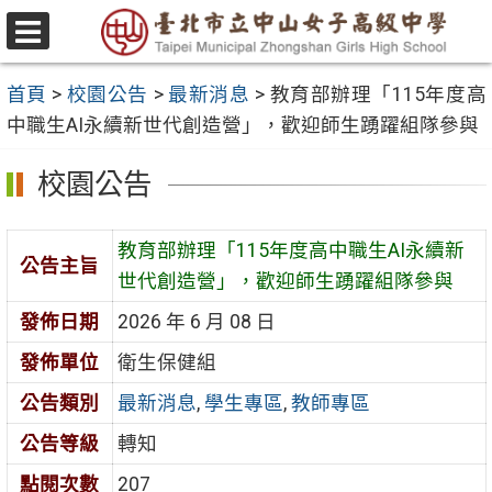
跳
至
選
主
單
首頁
>
校園公告
>
最新消息
>
教育部辦理「115年度高
要
中職生AI永續新世代創造營」，歡迎師生踴躍組隊參與
內
容
校園公告
區
教育部辦理「115年度高中職生AI永續新
公告主旨
世代創造營」，歡迎師生踴躍組隊參與
發佈日期
2026 年 6 月 08 日
發佈單位
衛生保健組
公告類別
最新消息
,
學生專區
,
教師專區
公告等級
轉知
點閱次數
207