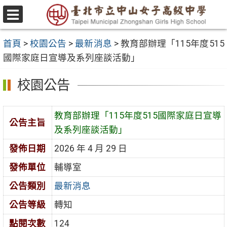
跳
至
選
主
單
首頁
>
校園公告
>
最新消息
>
教育部辦理「115年度515
要
國際家庭日宣導及系列座談活動」
內
容
校園公告
區
教育部辦理「115年度515國際家庭日宣導
公告主旨
及系列座談活動」
發佈日期
2026 年 4 月 29 日
發佈單位
輔導室
公告類別
最新消息
公告等級
轉知
點閱次數
124