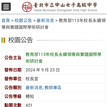
跳
至
選
主
單
首頁
>
校園公告
>
最新消息
>
教育部113年校長永續領
要
導與實踐國際學術研討會
內
容
校園公告
區
教育部113年校長永續領導與實踐國際學
公告主旨
術研討會
發佈日期
2024 年 9 月 23 日
發佈單位
校長室
公告類別
最新消息
,
教師專區
公告等級
轉知
點閱次數
451