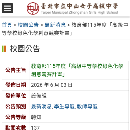
跳
至
選
主
單
首頁
>
校園公告
>
最新消息
>
教育部115年度「高級中
要
等學校綠色化學創意競賽計畫」
內
容
校園公告
區
教育部115年度「高級中等學校綠色化學
公告主旨
創意競賽計畫」
發佈日期
2026 年 6 月 03 日
發佈單位
設備組
公告類別
最新消息
,
學生專區
,
教師專區
公告等級
轉知
點閱次數
137