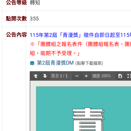
公告等級
轉知
點閱次數
355
公告內容
115年第2屆「青漫獎」徵件自即日起至115
※「團體組之報名表件（團體組報名表、團體組
組，逾期不予受理。」
第2屆青漫獎DM
(點擊下載檔案)
頁次
1
/
1
縮放
100%