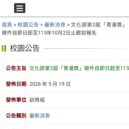
跳
至
選
主
單
首頁
>
校園公告
>
最新消息
>
文化部第2屆「青漫獎」
要
徵件自即日起至115年10月2日止歡迎報名
內
容
校園公告
區
公告主旨
文化部第2屆「青漫獎」徵件自即日起至115
發佈日期
2026 年 5 月 19 日
發佈單位
訓育組
公告類別
最新消息