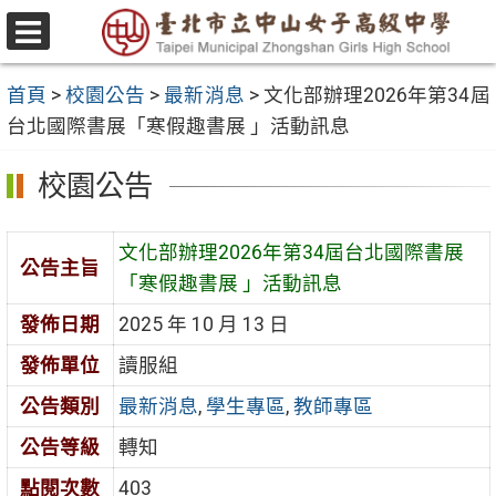
跳
至
選
主
單
首頁
>
校園公告
>
最新消息
>
文化部辦理2026年第34屆
要
台北國際書展「寒假趣書展 」活動訊息
內
容
校園公告
區
文化部辦理2026年第34屆台北國際書展
公告主旨
「寒假趣書展 」活動訊息
發佈日期
2025 年 10 月 13 日
發佈單位
讀服組
公告類別
最新消息
,
學生專區
,
教師專區
公告等級
轉知
點閱次數
403