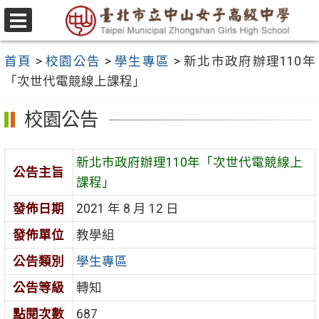
跳
至
選
主
單
首頁
>
校園公告
>
學生專區
>
新北市政府辦理110年
要
「次世代電競線上課程」
內
容
校園公告
區
新北市政府辦理110年「次世代電競線上
公告主旨
課程」
發佈日期
2021 年 8 月 12 日
發佈單位
教學組
公告類別
學生專區
公告等級
轉知
點閱次數
687