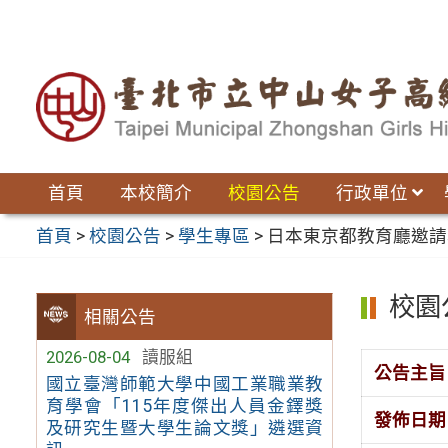
跳
至
主
要
內
容
區
首頁
本校簡介
校園公告
行政單位
首頁
>
校園公告
>
學生專區
>
日本東京都教育廳邀請本市
校園
相關公告
2026-08-04
讀服組
公告主旨
國立臺灣師範大學中國工業職業教
育學會「115年度傑出人員金鐸獎
發佈日期
及研究生暨大學生論文獎」遴選資