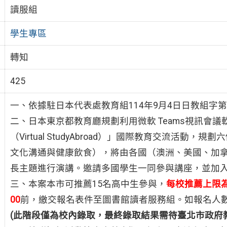
讀服組
學生專區
轉知
425
一、依據駐日本代表處教育組114年9月4日日教組字第11
二、日本東京都教育廳規劃利用微軟 Teams視訊會議
（Virtual StudyAbroad）」國際教育交流活
文化溝通與健康飲食），將由各國（澳洲、美國、加
長主題進行演講。邀請多國學生一同參與講座，並加
三、本案本市可推薦15名高中生參與，
每校推薦上限為
00
前，繳交報名表件至圖書館讀者服務組。如報名人
(此階段僅為校內錄取，最終錄取結果需待臺北市政府