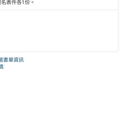
名表件各1份。
選書單資訊
獎