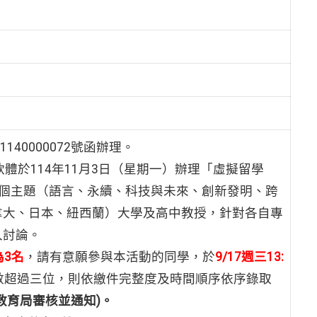
40000072號函辦理。
軟體於114年11月3日（星期一）辦理「虛擬留學
動，規劃六個主題（語言、永續、科技與未來、創新發明、跨
拿大、日本、紐西蘭）大學及高中教授，針對各自專
入討論。
3名
，請有意願參與本活動的同學，於
9/17週三13:
數超過三位，則依繳件完整度及時間順序依序錄取
教育局審核並通知)。