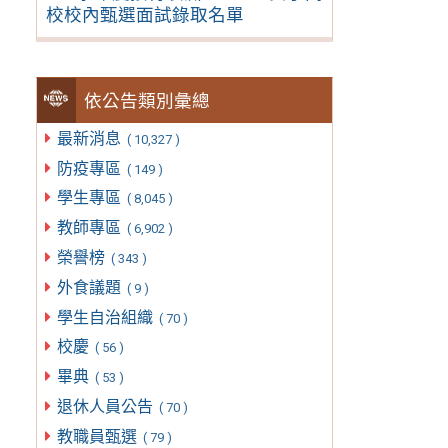
校校內甄選面試錄取名單
依公告類別彙總
最新消息
( 10,327 )
防疫專區
( 149 )
學生專區
( 8,045 )
教師專區
( 6,902 )
榮譽榜
( 343 )
外食議題
( 9 )
學生自治組織
( 70 )
校慶
( 56 )
畢典
( 53 )
退休人員公告
( 70 )
教職員甄選
( 79 )