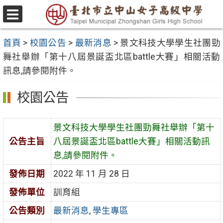
跳
至
選
主
單
首頁
>
校園公告
>
最新消息
>
景文科技大學學生社團勁
要
舞社舉辦「第十八屆景誕盃北區battle大賽」相關活動
內
訊息,請參閱附件。
容
區
校園公告
景文科技大學學生社團勁舞社舉辦「第十
公告主旨
八屆景誕盃北區battle大賽」相關活動訊
息,請參閱附件。
發佈日期
2022 年 11 月 28 日
發佈單位
訓育組
公告類別
最新消息
,
學生專區