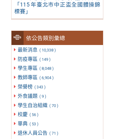
「115 年臺北市中正盃全國體操錦
標賽」
依公告類別彙總
最新消息
( 10,338 )
防疫專區
( 149 )
學生專區
( 8,048 )
教師專區
( 6,904 )
榮譽榜
( 343 )
外食議題
( 9 )
學生自治組織
( 70 )
校慶
( 56 )
畢典
( 53 )
退休人員公告
( 71 )