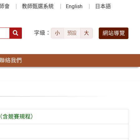
師會
教師甄選系統
English
日本語
字級：
送出
網站導覽
小
預設
大
搜
尋：
聯絡我們
（含競賽規程）