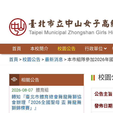
跳
至
主
要
內
容
區
首頁
本校簡介
校園公告
行政單位
首頁
>
校園公告
>
最新消息
>
本市組隊參加2026
校園
相關公告
2026-08-07
體育組
公告主旨
轉知『臺北市體育總會舞龍舞獅協
會辦理「2026全國聖母 盃 舞龍舞
發佈日期
獅錦標賽」』