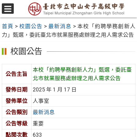
跳
至
選
主
單
首頁
>
校園公告
>
最新消息
>
本校「約聘學務創新人
要
力」甄選，委託臺北市就業服務處辦理之用人需求公告
內
容
校園公告
區
本校「約聘學務創新人力」甄選，委託臺
公告主旨
北市就業服務處辦理之用人需求公告
發佈日期
2025 年 1 月 17 日
發佈單位
人事室
公告類別
最新消息
公告等級
重要
點閱次數
633