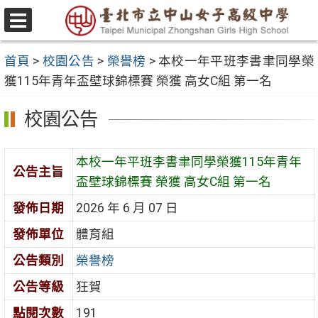
跳
至
選
主
單
首頁
>
校園公告
>
榮譽榜
>
本校一年平班李書聿同學榮
要
獲115年青年盃壁球錦標賽 榮獲 高女C組 第一名
內
容
校園公告
區
本校一年平班李書聿同學榮獲115年青年
公告主旨
盃壁球錦標賽 榮獲 高女C組 第一名
發佈日期
2026 年 6 月 07 日
發佈單位
體育組
公告類別
榮譽榜
公告等級
狂賀
點閱次數
191