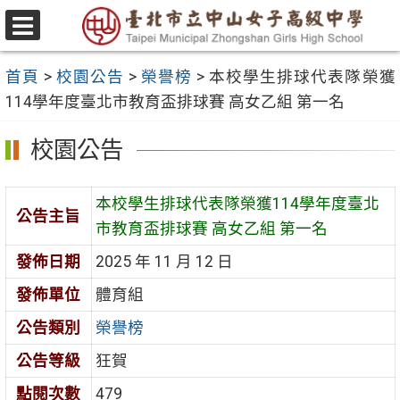
跳
至
選
主
單
首頁
>
校園公告
>
榮譽榜
>
本校學生排球代表隊榮獲
要
114學年度臺北市教育盃排球賽 高女乙組 第一名
內
容
校園公告
區
本校學生排球代表隊榮獲114學年度臺北
公告主旨
市教育盃排球賽 高女乙組 第一名
發佈日期
2025 年 11 月 12 日
發佈單位
體育組
公告類別
榮譽榜
公告等級
狂賀
點閱次數
479