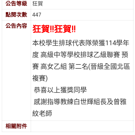
公告等級
狂賀
點閱次數
447
公告內容
狂賀!!狂賀!!
本校學生排球
代表隊榮獲114學年
度 高級中等學校排球乙級聯賽 預
賽 高女乙組 第二名(晉級全國北區
複賽)
恭喜以上獲獎同學
感謝指導教練白世輝組長及曾雅
紋老師
相關附件