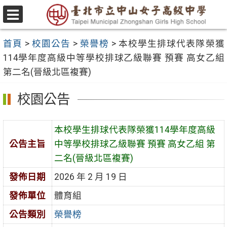
跳
至
選
主
單
首頁
>
校園公告
>
榮譽榜
>
本校學生排球代表隊榮獲
要
114學年度高級中等學校排球乙級聯賽 預賽 高女乙組
內
第二名(晉級北區複賽)
容
區
校園公告
本校學生排球代表隊榮獲114學年度高級
公告主旨
中等學校排球乙級聯賽 預賽 高女乙組 第
二名(晉級北區複賽)
發佈日期
2026 年 2 月 19 日
發佈單位
體育組
公告類別
榮譽榜