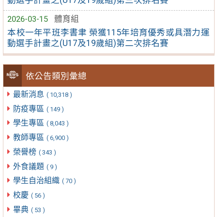
2026-03-15
體育組
本校一年平班李書聿 榮獲115年培育優秀或具潛力運
動選手計畫之(U17及19歲組)第二次排名賽
依公告類別彙總
最新消息
( 10,318 )
防疫專區
( 149 )
學生專區
( 8,043 )
教師專區
( 6,900 )
榮譽榜
( 343 )
外食議題
( 9 )
學生自治組織
( 70 )
校慶
( 56 )
畢典
( 53 )