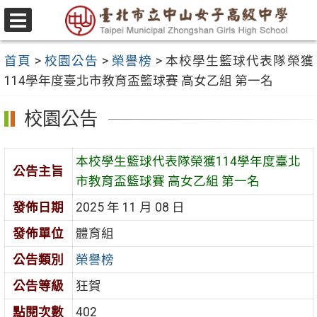
跳
至
選
主
單
首頁
>
校園公告
>
榮譽榜
>
本校學生籃球代表隊榮獲
要
114學年度臺北市教育盃籃球賽 高女乙組 第一名
內
容
校園公告
區
本校學生籃球代表隊榮獲114學年度臺北
公告主旨
市教育盃籃球賽 高女乙組 第一名
發佈日期
2025 年 11 月 08 日
發佈單位
體育組
公告類別
榮譽榜
公告等級
狂賀
點閱次數
402