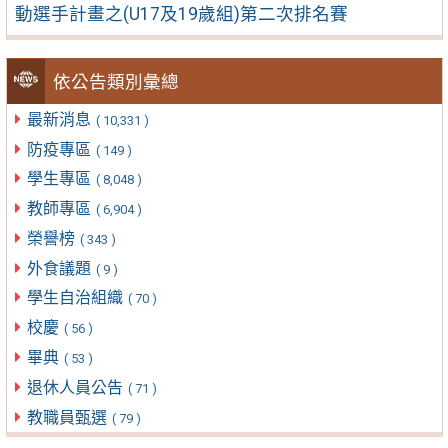
動選手計畫之(U17及19歲組)第二次排名賽
依公告類別彙總
最新消息
( 10,331 )
防疫專區
( 149 )
學生專區
( 8,048 )
教師專區
( 6,904 )
榮譽榜
( 343 )
外食議題
( 9 )
學生自治組織
( 70 )
校慶
( 56 )
畢典
( 53 )
退休人員公告
( 71 )
教職員甄選
( 79 )