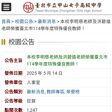
跳
至
選
主
單
首頁
>
校園公告
>
最新消息
>
本校李明慈老師及洪碧遠
要
老師榮獲臺北市114學年度特殊優良教師！
內
容
校園公告
區
本校李明慈老師及洪碧遠老師榮獲臺北市
公告主旨
114學年度特殊優良教師！
發佈日期
2025 年 5 月 14 日
發佈單位
人事室
公告類別
最新消息
,
教師專區
,
榮譽榜
公告等級
狂賀
點閱次數
1,247