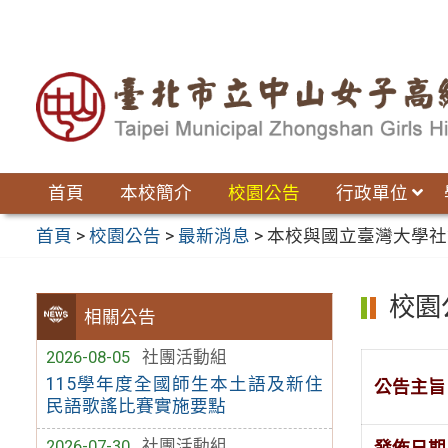
跳
至
主
要
內
容
區
首頁
本校簡介
校園公告
行政單位
首頁
>
校園公告
>
最新消息
>
本校與國立臺灣大學社
校園
相關公告
2026-08-05
社團活動組
115學年度全國師生本土語及新住
公告主旨
民語歌謠比賽實施要點
2026-07-30
社團活動組
發佈日期