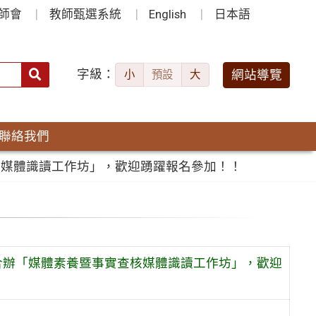
師會
教師甄選系統
English
日本語
字級：
送出
網站導覽
小
預設
大
搜
尋：
聯絡我們
核媒體識讀工作坊」，歡迎踴躍報名參加！！
合辦「媒體素養暨事實查核媒體識讀工作坊」，歡迎