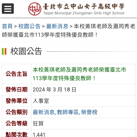
跳
至
選
主
單
首頁
>
校園公告
>
最新消息
>
本校黃琪老師及蕭筠秀老
要
師榮獲臺北市113學年度特殊優良教師！
內
容
校園公告
區
本校黃琪老師及蕭筠秀老師榮獲臺北市
公告主旨
113學年度特殊優良教師！
發佈日期
2024 年 3 月 18 日
發佈單位
人事室
公告類別
最新消息
,
教師專區
,
榮譽榜
公告等級
狂賀
點閱次數
1,441