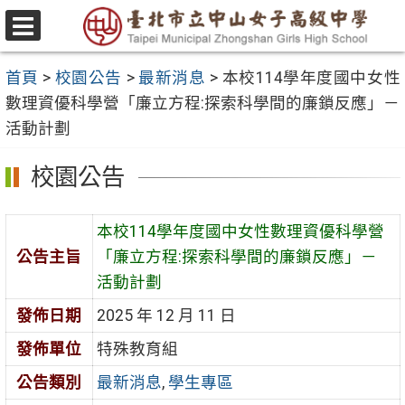
跳
至
選
主
單
首頁
>
校園公告
>
最新消息
>
本校114學年度國中女性
要
數理資優科學營「廉立方程:探索科學間的廉鎖反應」－
內
活動計劃
容
區
校園公告
本校114學年度國中女性數理資優科學營
公告主旨
「廉立方程:探索科學間的廉鎖反應」－
活動計劃
發佈日期
2025 年 12 月 11 日
發佈單位
特殊教育組
公告類別
最新消息
,
學生專區