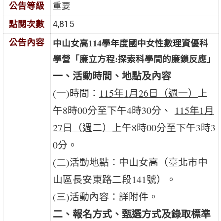
公告等級
重要
點閱次數
4,815
中山女高114
學年度國中女性數理資優科
公告內容
學營「廉立方程:探索科學間的廉鎖反應
」
一、活動時間、地點及內容
(一)時間：
115
年
1
月
26
日（週一）
上
午8時00分至下午4時30分、
115
年
1
月
27
日（週二）
上午8時00分至下午3時3
0分。
(二)活動地點：中山女高（臺北市中
山區長安東路二段141號）。
(三)活動內容：詳附件。
二、報名方式、甄選方式及錄取標準