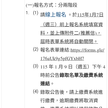
(一)報名方式：分兩階段
請
。
於
115
年
1
月7
日
線上報名
（週三）前上報名系統填寫資
料
，並上傳附件二(推薦信)，
屆時表單系統將自動關閉。
報名表單連結:
https://forms.gle/
176aUk9g5pfGYxbH7
115 年 1 月 9 日（週五）下午 4
錄取名單及繳費系統
時前公告
連結
。
錄取公告後，請上繳費系統進
行繳費，逾期繳費將取消資