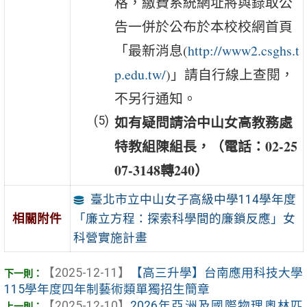
格，繳費系統網址將與錄取公
告一併於公布於本校校網首頁
「最新消息(
http://www2.csghs.t
p.edu.tw/
)」請自行線上查閱，
不另行通知。
如有疑問請洽中山女高教務處
特教組陳組長，（電話：
02-25
07-3148
轉
240
）
臺北市立中山女子高級中學114學年度
「廉立方程：探索科學間的廉鎖反應」女
相關附件
科營實施計畫
【2025-12-11】
【高三升學】台南應用科技大學
115學年度四年制藝術類單獨招生簡章
【2025-12-10】
2026年亞洲及國際物理奧林匹